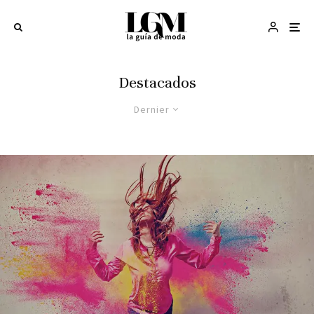
Destacados
Dernier