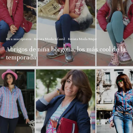
Para suscriptores
Revista Moda Infantil
Revista Moda Mujer
Abrigos de niña borgoña, los más cool de la
temporada