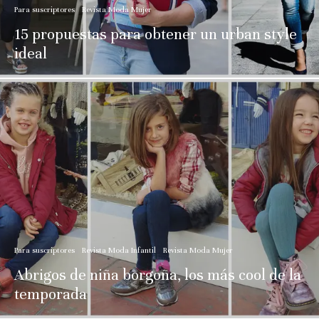
Para suscriptores
Revista Moda Mujer
15 propuestas para obtener un urban style
ideal
Para suscriptores
Revista Moda Infantil
Revista Moda Mujer
Abrigos de niña borgoña, los más cool de la
temporada