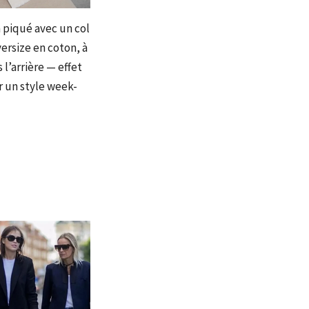
n piqué avec un col
ersize en coton, à
l’arrière — effet
r un style week-