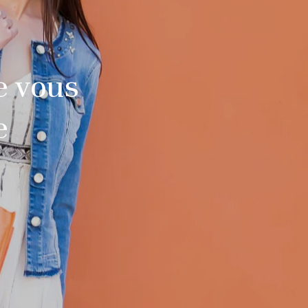
e vous
e