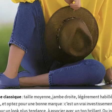
e classique
: taille moyenne, jambe droite, légèrement habillé
le, et optez pour une bonne marque : c’est un vrai investissemen
our un look plus tendance, à associer avec un top brillant. Ou i