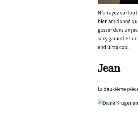
N’en ayez surtout 
bien amidonné qui 
glisser dans un je
sexy garanti. Et u
end ultra cool.
Jean
La deuxième pièce c