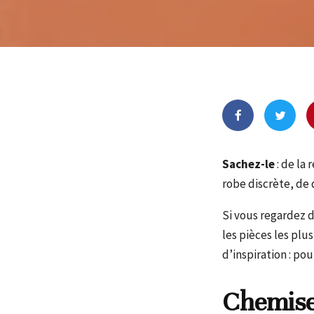
Sachez-le
: de la 
robe discrète, de
Si vous regardez 
les pièces les plu
d’inspiration : p
Chemise