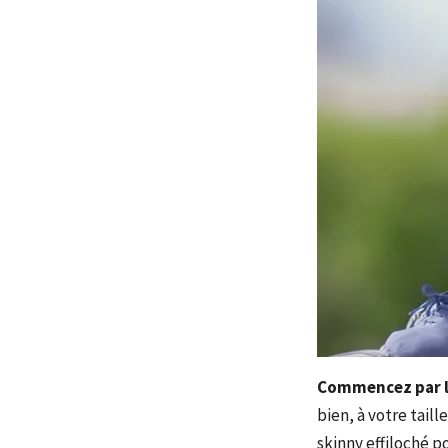
Commencez par l
bien, à votre tail
skinny effiloché p