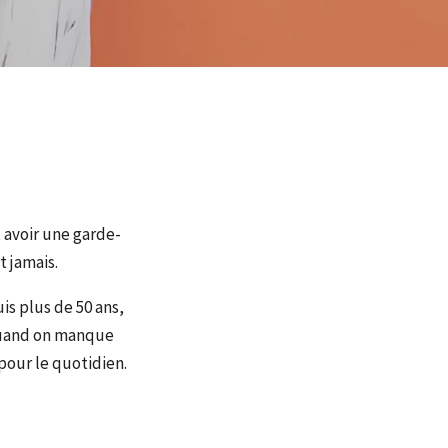
t avoir une garde-
t jamais.
s plus de 50 ans,
 quand on manque
pour le quotidien.