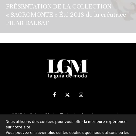
PRÉSENTATION DE LA COLLECTION
« SACROMONTE » Été 2018 de la créatrice
PILAR DALBAT
2025 La Guía de Moda - Todos los derechos reservados.
Nous utilisons des cookies pour vous offrir la meilleure expérience
sur notre site.
Sitio web desarrollado por
NUBEXO
Vous pouvez en savoir plus sur les cookies que nous utilisons ou les