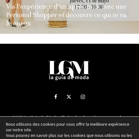
Vis l’expérience d’un après-midi avec une
Personal Shopper et découvre ce qui te va
le mieux
2025 La Guía de Moda - Todos los derechos reservados.
Nous utilisons des cookies pour vous offrir la meilleure expérience
sur notre site.
Sitio web desarrollado por
NUBEXO
Vous pouvez en savoir plus sur les cookies que nous utilisons ou les