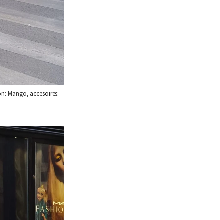
on:
Mango
, accesoires: