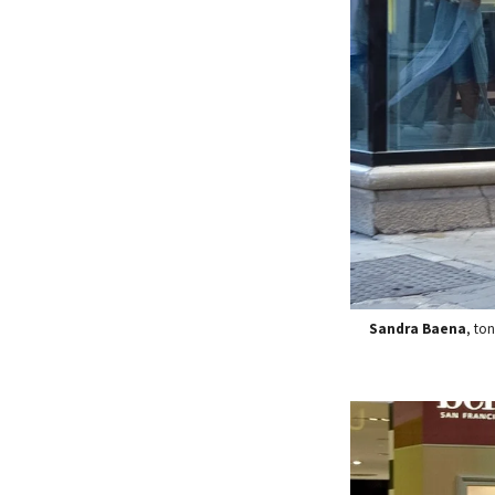
​Sandra Baena
, to