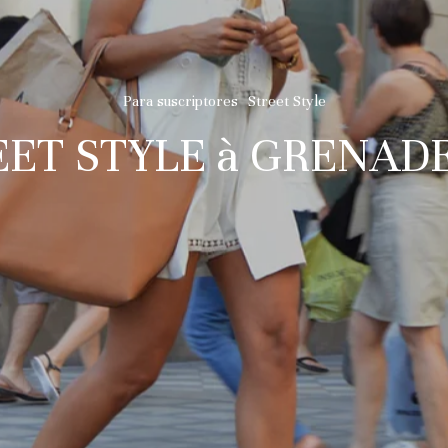
Para suscriptores
Street Style
EET STYLE à GRENADE