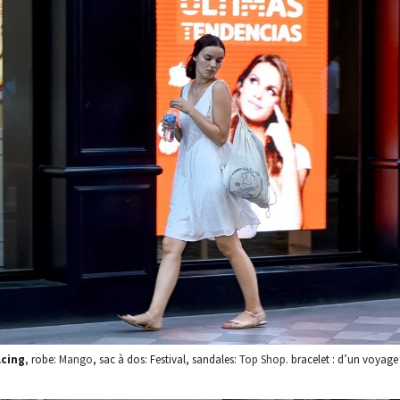
lcing
, robe:
Mango
, sac à dos: Festival, sandales:
Top Shop
. bracelet : d’un voyag