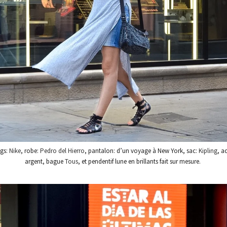
ngs:
Nike
, robe:
Pedro del Hierro
, pantalon: d’un voyage à New York, sac:
Kipling
, a
argent, bague
Tous
, et pendentif lune en brillants fait sur mesure.