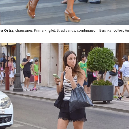
ra Ortiz
, chaussures:
Primark
, gilet:
Stradivarius
, combinaison:
Bershka
, collier;
Ar