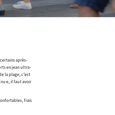
certains après-
rts en jean ultra-
de la plage, c’est
u·e, il faut avoir
onfortables, frais