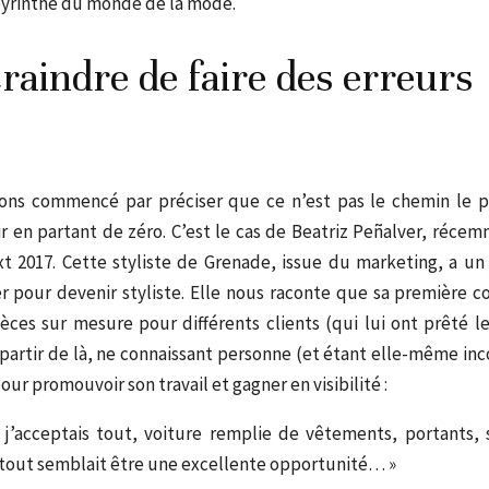
byrinthe du monde de la mode.
raindre de faire des erreurs
ns commencé par préciser que ce n’est pas le chemin le plu
r en partant de zéro.
C’est le cas de Beatriz Peñalver, réc
t 2017.
Cette styliste de Grenade, issue du marketing, a un
r pour devenir styliste.
Elle nous raconte que sa première co
èces sur mesure pour différents clients (qui lui ont prêté l
 partir de là, ne connaissant personne (et étant elle-même inco
ur promouvoir son travail et gagner en visibilité :
, j’acceptais tout, voiture remplie de vêtements, portants, 
— tout semblait être une excellente opportunité… »