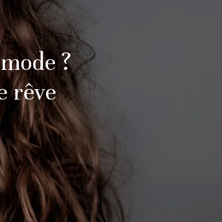
 mode ?
e rêve