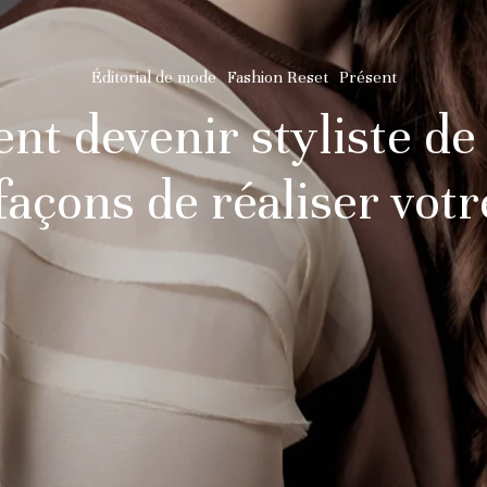
Éditorial de mode
Fashion Reset
Présent
t devenir styliste de
façons de réaliser votr