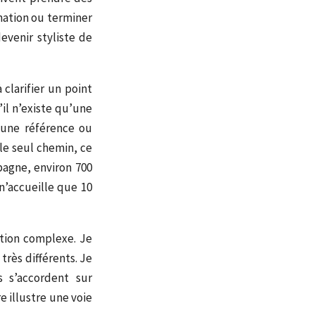
mation ou terminer
venir styliste de
clarifier un point
il n’existe qu’une
 une référence ou
 le seul chemin, ce
pagne, environ 700
’accueille que 10
stion complexe.
Je
très différents.
Je
s s’accordent sur
e illustre une voie