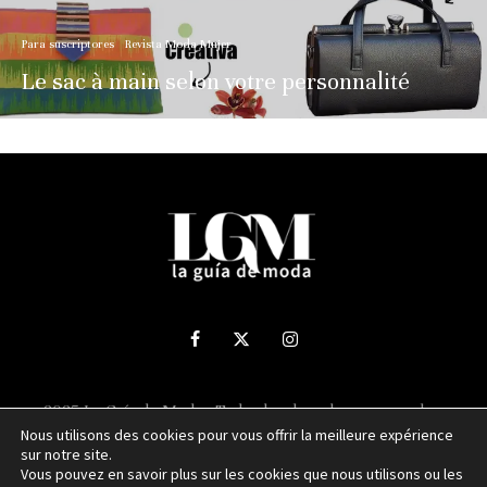
Para suscriptores
Revista Moda Mujer
Le sac à main selon votre personnalité
2025 La Guía de Moda - Todos los derechos reservados.
Nous utilisons des cookies pour vous offrir la meilleure expérience
sur notre site.
Sitio web desarrollado por
NUBEXO
Vous pouvez en savoir plus sur les cookies que nous utilisons ou les