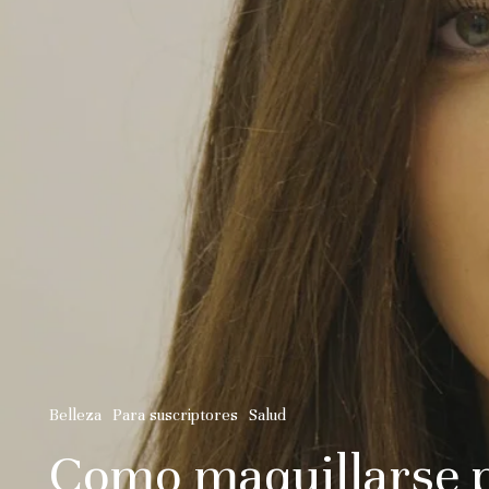
Belleza
Para suscriptores
Salud
Como maquillarse pa