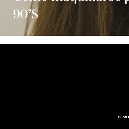
90’S
AVISO 