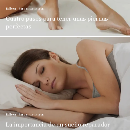
Belleza
Para suscriptores
Cuatro pasos para tener unas piernas
perfectas
Belleza
Para suscriptores
La importancia de un sueño reparador