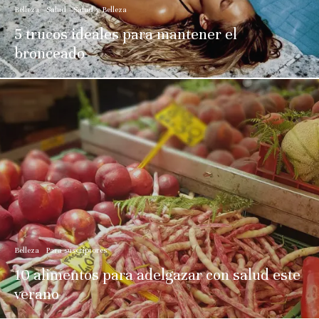
Belleza
Salud
Salud y Belleza
5 trucos ideales para mantener el
bronceado
Belleza
Para suscriptores
10 alimentos para adelgazar con salud este
verano