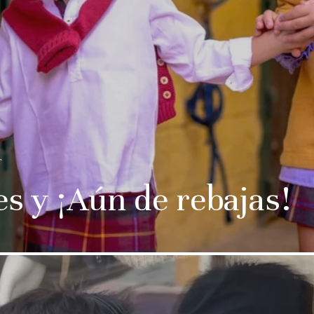
r
s y ¡Aún de rebajas!