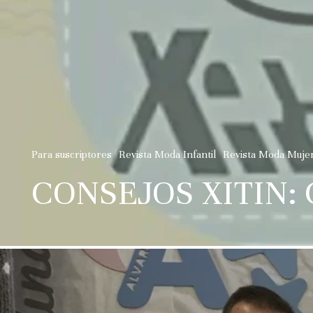
Para suscriptores
Revista Moda Infantil
Revista Moda Muje
CONSEJOS XITIN: C