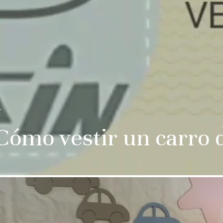
r
ómo vestir un carro 