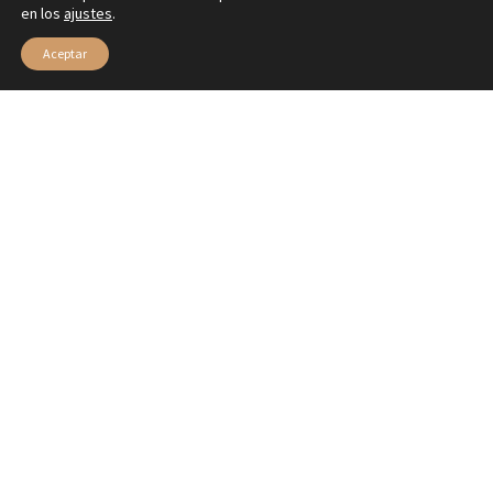
en los
ajustes
.
Aceptar
La preciosa boutique In Boga ubicada en Carril del
Picón nro 2 de Granada, adelanta los descuentos
esta semana. ¡Corre que vuelan!