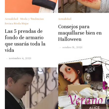
Actualidad
Moda y Tendencias
Actualidad
Revista Moda Mujer
Consejos para
Las 5 prendas de
maquillarse bien en
fondo de armario
Halloween
que usarás toda la
·
octubre 31, 2021
vida
·
noviembre 4, 2021