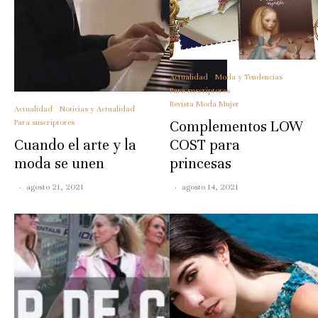
Actualidad
Moda y Tendencias
Para suscriptores
Revista Moda Mujer
Actualidad
Noticias y Actualidad
Para suscriptores
Complementos LOW
Cuando el arte y la
COST para
moda se unen
princesas
·
agosto 21, 2021
·
agosto 14, 2021