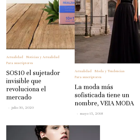
Actualidad
Noticias y Actualidad
Para suscriptores
Actualidad
Moda y Tendencias
SOS10 el sujetador
Para suscriptores
invisible que
La moda más
revoluciona el
sofisticada tiene un
mercado
nombre, VEIA MODA
·
julio 30, 2020
·
mayo 15, 2018