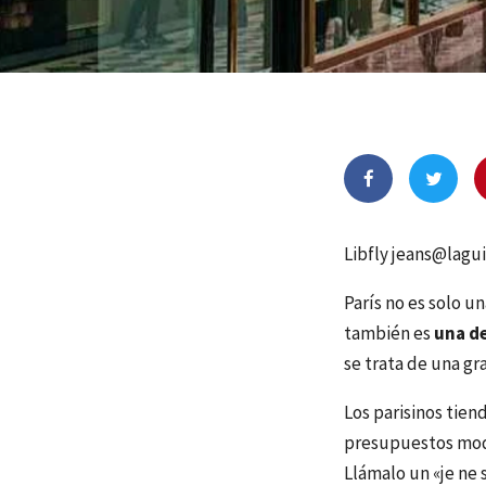
Libfly jeans@lag
París no es solo u
también es
una de
se trata de una gr
Los parisinos tien
presupuestos mode
Llámalo un «je ne s