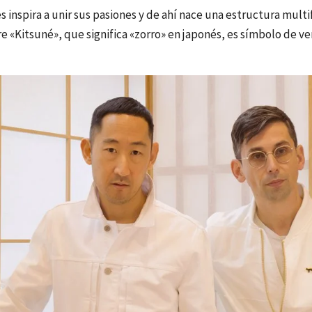
es inspira a unir sus pasiones y de ahí nace una estructura mul
e «Kitsuné», que significa «zorro» en japonés, es símbolo de ver