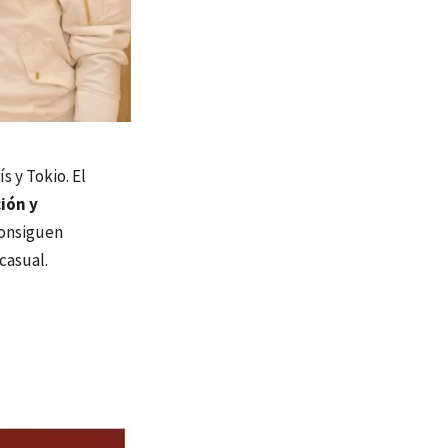
s y Tokio. El
ción y
consiguen
casual.