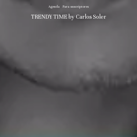
Agenda
Para suscriptores
TRENDY TIME by Carlos Soler