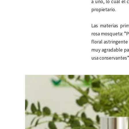
a uno, lo cuál el 
propietario.
​Las materias pr
rosa mosqueta: ”P
floral astringent
muy agradable par
usa conservantes”