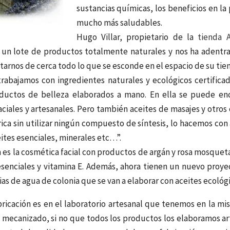
sustancias químicas, los beneficios en la
mucho más saludables.
Hugo Villar, propietario de la
tienda 
 un lote de productos totalmente naturales y nos ha adentr
tarnos de cerca todo lo que se esconde en el espacio de su tie
trabajamos con ingredientes naturales y ecológicos certific
uctos de belleza elaborados a mano. En ella se puede en
aciales y artesanales. Pero también aceites de masajes y otr
ica sin utilizar ningún compuesto de síntesis, lo hacemos con
eites esenciales, minerales etc…”.
 es la cosmética facial con productos de argán y rosa mosqueta
esenciales y vitamina E. Además, ahora tienen un nuevo proyec
as de agua de colonia que se van a elaborar con aceites ecológi
bricación es en el laboratorio artesanal que tenemos en la mi
 mecanizado, si no que todos los productos los elaboramos a