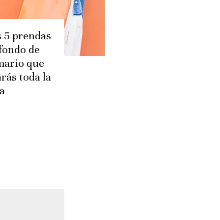
s 5 prendas
fondo de
mario que
rás toda la
da