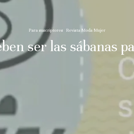
Para suscriptores
Revista Moda Mujer
ben ser las sábanas pa