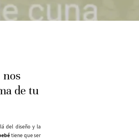
, nos
ma de tu
á del diseño y la
 bebé
tiene que ser