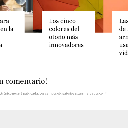
ara
Los cinco
La
en la
colores del
de 
otoño más
ar
a
innovadores
usa
vi
n comentario!
ctrónico no será publicada.
Los campos obligatorios están marcados con
*