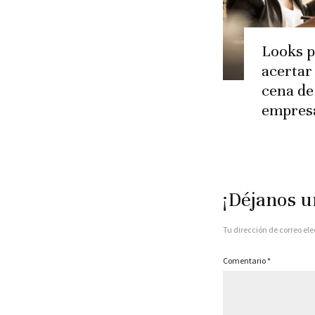
Looks p
acertar 
cena de
empres
¡Déjanos u
Tu dirección de correo ele
Comentario
*