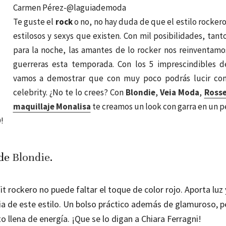
Carmen Pérez-@laguiademoda
Te guste el
rock
o no, no hay duda de que el estilo rocker
estilosos y sexys que existen. Con mil posibilidades, tant
para la noche, las amantes de lo rocker nos reinventamo
guerreras esta temporada. Con los 5 imprescindibles 
vamos a demostrar que con muy poco podrás lucir co
celebrity. ¿No te lo crees? Con
Blondie
,
Veia Moda
,
Rosse
maquillaje Monalisa
te creamos un look con garra en un p
!
 de
Blondie
.
it rockero no puede faltar el toque de color rojo. Aporta luz
ia de este estilo. Un bolso práctico además de glamuroso, p
o llena de energía. ¡Que se lo digan a Chiara Ferragni!