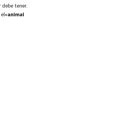
r debe tener.
 el
«animal