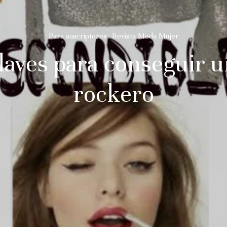
Para suscriptores
Revista Moda Mujer
laves para conseguir u
rockero