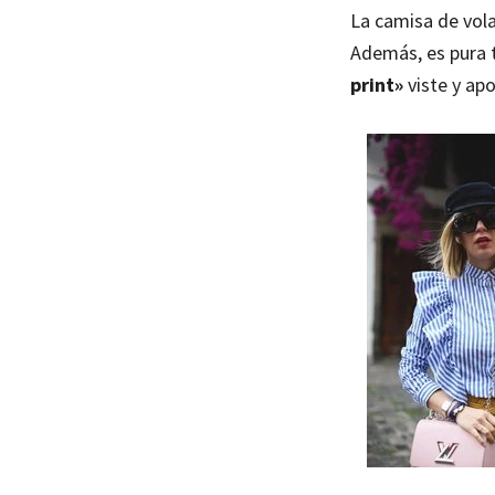
La camisa de vo
Además, es pura t
print»
viste y apo