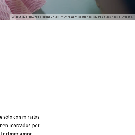
La boutique PRdA nos propone un look muy romántico que nos recuerda a los años de juventud.
 sólo con mirarlas
nen marcados por
l primer amor
.