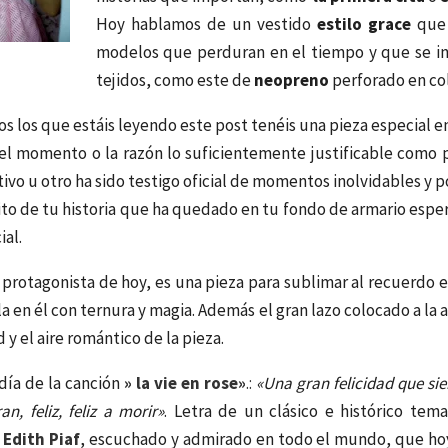
Hoy hablamos de un vestido
estilo grace
que 
modelos que perduran en el tiempo y que se i
tejidos, como este de
neopreno
perforado en col
 los que estáis leyendo este post tenéis una pieza especial en
el momento o la razón lo suficientemente justificable como
tivo u otro ha sido testigo oficial de momentos inolvidables y p
cito de tu historia que ha quedado en tu fondo de armario espe
ial.
protagonista de hoy, es una pieza para sublimar al recuerdo e
la en él con ternura y magia. Además el gran lazo colocado a la 
 y el aire romántico de la pieza.
día de la canción
» la vie en rose»
.:
«Una gran felicidad que si
ran,
feliz, feliz a morir»
. Letra de un clásico e histórico tema
a
Edith Piaf
, escuchado y admirado en todo el mundo, que hoy