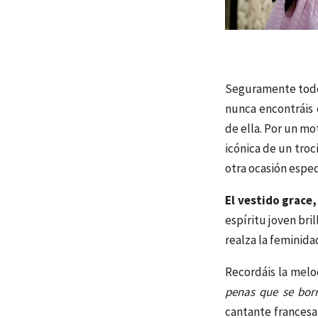
Seguramente todos
nunca encontráis 
de ella. Por un mo
icónica de un tro
otra ocasión espec
El vestido grace,
espíritu joven bril
realza la feminidad
Recordáis la melo
penas que se bor
cantante frances